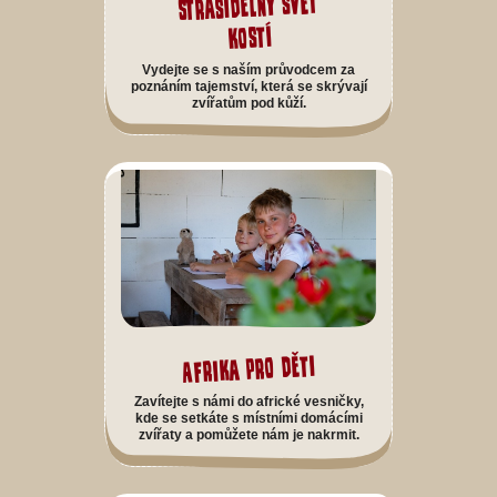
Strašidelný svět
kostí
Vydejte se s naším průvodcem za
poznáním tajemství, která se skrývají
zvířatům pod kůží.
Afrika pro děti
Zavítejte s námi do africké vesničky,
kde se setkáte s místními domácími
zvířaty a pomůžete nám je nakrmit.