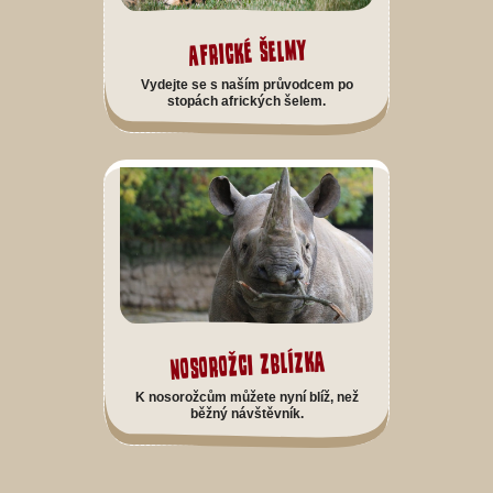
Africké šelmy
Vydejte se s naším průvodcem po
stopách afrických šelem.
Nosorožci zblízka
K nosorožcům můžete nyní blíž, než
běžný návštěvník.