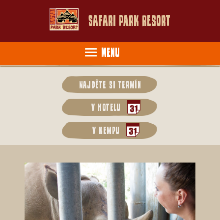
Safari Park Resort
Menu
Najděte si termín
v hotelu
v kempu