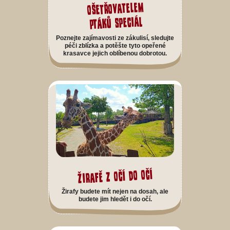
ošetřovatelem
ptáků speciál
Poznejte zajímavosti ze zákulisí, sledujte
péči zblízka a potěšte tyto opeřené
krasavce jejich oblíbenou dobrotou.
Žirafě z očí do očí
Žirafy budete mít nejen na dosah, ale
budete jim hledět i do očí.