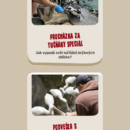
Procházka za
tučňáky speciál
Jak vypadá svět tučňáků brýlových
zblízka?
Podvečer s