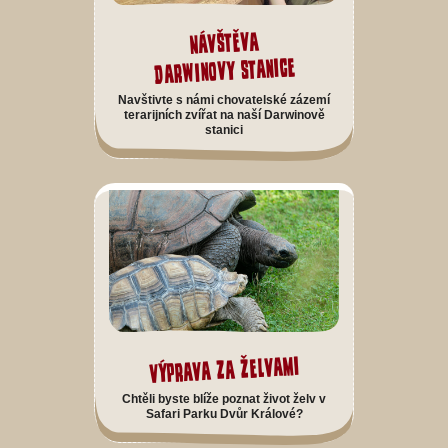
Návštěva
Darwinovy stanice
Navštivte s námi chovatelské zázemí
terarijních zvířat na naší Darwinově
stanici
Výprava za želvami
Chtěli byste blíže poznat život želv v
Safari Parku Dvůr Králové?