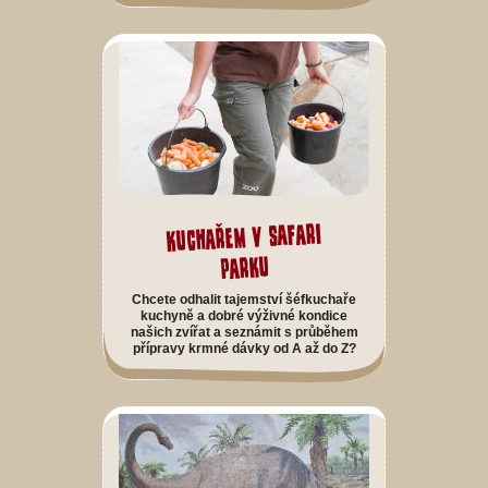
Kuchařem v safari
parku
Chcete odhalit tajemství šéfkuchaře
kuchyně a dobré výživné kondice
našich zvířat a seznámit s průběhem
přípravy krmné dávky od A až do Z?