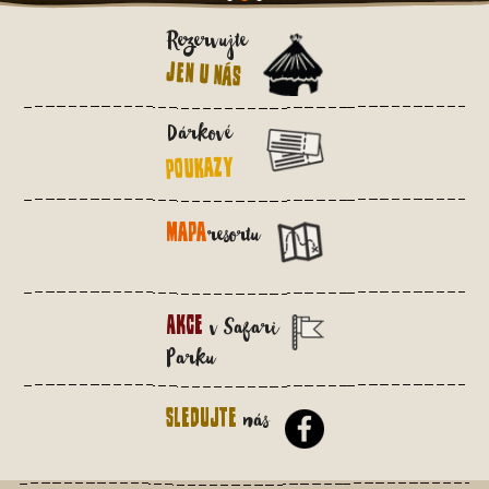
Rezervujte
jen u nás
Dárkové
poukazy
Mapa
resortu
Akce
v Safari
Parku
Sledujte
nás