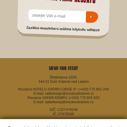
Zasílání newsletteru můžete kdykoliv odhlásit
Safari Park Resort
Štefánikova 1029,
544 01 Dvůr Králové nad Labem
Recepce HOTELU SAFARI LODGE 4*:
(+420) 775 851 244
E-mail:
safarilodge@zoodvurkralove.cz
Recepce SAFARI KEMPU:
(+420) 775 855 833
E-mail:
safarikemp@zoodvurkralove.cz
DIČ: CZ27478246
IČ: 27478246
Facebook
kontakty