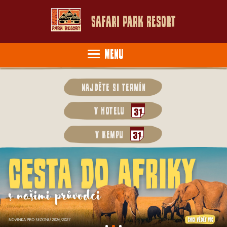
Safari Park Resort
Menu
Najděte si termín
v hotelu
v kempu