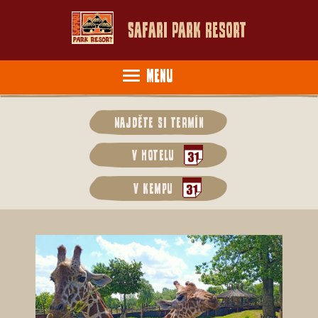
Safari Park Resort
Menu
Najděte si termín
v hotelu
v kempu